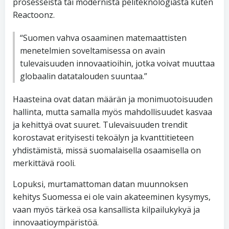
prosesseista tai modernista peliteknologiasta kuten
Reactoonz.
“Suomen vahva osaaminen matemaattisten
menetelmien soveltamisessa on avain
tulevaisuuden innovaatioihin, jotka voivat muuttaa
globaalin datatalouden suuntaa.”
Haasteina ovat datan määrän ja monimuotoisuuden
hallinta, mutta samalla myös mahdollisuudet kasvaa
ja kehittyä ovat suuret. Tulevaisuuden trendit
korostavat erityisesti tekoälyn ja kvanttitieteen
yhdistämistä, missä suomalaisella osaamisella on
merkittävä rooli.
Lopuksi, murtamattoman datan muunnoksen
kehitys Suomessa ei ole vain akateeminen kysymys,
vaan myös tärkeä osa kansallista kilpailukykyä ja
innovaatioympäristöä.