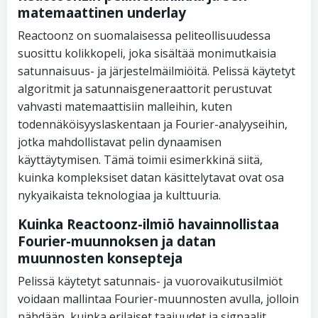
matemaattinen underlay
Reactoonz on suomalaisessa peliteollisuudessa
suosittu kolikkopeli, joka sisältää monimutkaisia
satunnaisuus- ja järjestelmäilmiöitä. Pelissä käytetyt
algoritmit ja satunnaisgeneraattorit perustuvat
vahvasti matemaattisiin malleihin, kuten
todennäköisyyslaskentaan ja Fourier-analyyseihin,
jotka mahdollistavat pelin dynaamisen
käyttäytymisen. Tämä toimii esimerkkinä siitä,
kuinka kompleksiset datan käsittelytavat ovat osa
nykyaikaista teknologiaa ja kulttuuria.
Kuinka Reactoonz-ilmiö havainnollistaa
Fourier-muunnoksen ja datan
muunnosten konsepteja
Pelissä käytetyt satunnais- ja vuorovaikutusilmiöt
voidaan mallintaa Fourier-muunnosten avulla, jolloin
nähdään, kuinka erilaiset taajuudet ja signaalit