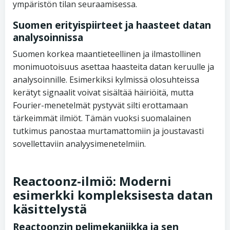
ympäristön tilan seuraamisessa.
Suomen erityispiirteet ja haasteet datan
analysoinnissa
Suomen korkea maantieteellinen ja ilmastollinen
monimuotoisuus asettaa haasteita datan keruulle ja
analysoinnille. Esimerkiksi kylmissä olosuhteissa
kerätyt signaalit voivat sisältää häiriöitä, mutta
Fourier-menetelmät pystyvät silti erottamaan
tärkeimmät ilmiöt. Tämän vuoksi suomalainen
tutkimus panostaa murtamattomiin ja joustavasti
sovellettaviin analyysimenetelmiin.
Reactoonz-ilmiö: Moderni
esimerkki kompleksisesta datan
käsittelystä
Reactoonzin pelimekaniikka ja sen