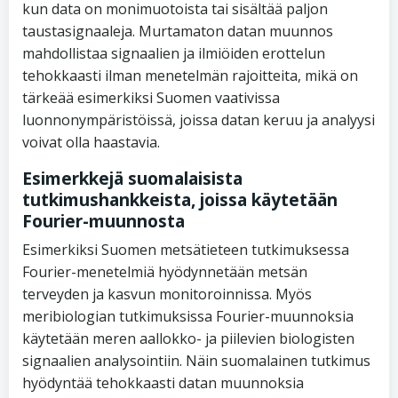
kun data on monimuotoista tai sisältää paljon
taustasignaaleja. Murtamaton datan muunnos
mahdollistaa signaalien ja ilmiöiden erottelun
tehokkaasti ilman menetelmän rajoitteita, mikä on
tärkeää esimerkiksi Suomen vaativissa
luonnonympäristöissä, joissa datan keruu ja analyysi
voivat olla haastavia.
Esimerkkejä suomalaisista
tutkimushankkeista, joissa käytetään
Fourier-muunnosta
Esimerkiksi Suomen metsätieteen tutkimuksessa
Fourier-menetelmiä hyödynnetään metsän
terveyden ja kasvun monitoroinnissa. Myös
meribiologian tutkimuksissa Fourier-muunnoksia
käytetään meren aallokko- ja piilevien biologisten
signaalien analysointiin. Näin suomalainen tutkimus
hyödyntää tehokkaasti datan muunnoksia