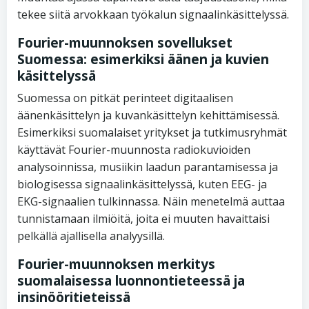
tekee siitä arvokkaan työkalun signaalinkäsittelyssä.
Fourier-muunnoksen sovellukset
Suomessa: esimerkiksi äänen ja kuvien
käsittelyssä
Suomessa on pitkät perinteet digitaalisen
äänenkäsittelyn ja kuvankäsittelyn kehittämisessä.
Esimerkiksi suomalaiset yritykset ja tutkimusryhmät
käyttävät Fourier-muunnosta radiokuvioiden
analysoinnissa, musiikin laadun parantamisessa ja
biologisessa signaalinkäsittelyssä, kuten EEG- ja
EKG-signaalien tulkinnassa. Näin menetelmä auttaa
tunnistamaan ilmiöitä, joita ei muuten havaittaisi
pelkällä ajallisella analyysillä.
Fourier-muunnoksen merkitys
suomalaisessa luonnontieteessä ja
insinööritieteissä