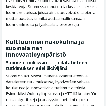
tilastolliset ominaisuudet voivat vastata tilastollisia
keskiarvoja. Suomessa tämä on tärkeää esimerkiksi
luonnontieteissä, joissa aineistot voivat olla pieniä
mutta luotettavia, mikä auttaa mallintamaan
luonnonilmiöitä ja fysikaalisia prosesseja.
Kulttuurinen näkökulma ja
suomalainen
innovaatioympäristö
Suomen rooli kvantti- ja datatieteen
tutkimuksen edelläkävijänä
Suomi on aktiivisesti mukana kvanttitieteen ja
datatieteen tutkimuksessa, hyödyntäen vahvaa
koulutusta ja innovatiivisia tutkimuslaitoksia.
Esimerkiksi Oulun yliopistossa ja VTT:llä kehitetään
uusia algoritmeja ja analyysimenetelmiä, jotka
perustuvat Fourier-muunnoksiin ja kompleksisten