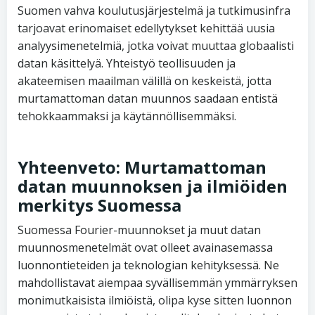
Suomen vahva koulutusjärjestelmä ja tutkimusinfra
tarjoavat erinomaiset edellytykset kehittää uusia
analyysimenetelmiä, jotka voivat muuttaa globaalisti
datan käsittelyä. Yhteistyö teollisuuden ja
akateemisen maailman välillä on keskeistä, jotta
murtamattoman datan muunnos saadaan entistä
tehokkaammaksi ja käytännöllisemmäksi.
Yhteenveto: Murtamattoman
datan muunnoksen ja ilmiöiden
merkitys Suomessa
Suomessa Fourier-muunnokset ja muut datan
muunnosmenetelmät ovat olleet avainasemassa
luonnontieteiden ja teknologian kehityksessä. Ne
mahdollistavat aiempaa syvällisemmän ymmärryksen
monimutkaisista ilmiöistä, olipa kyse sitten luonnon