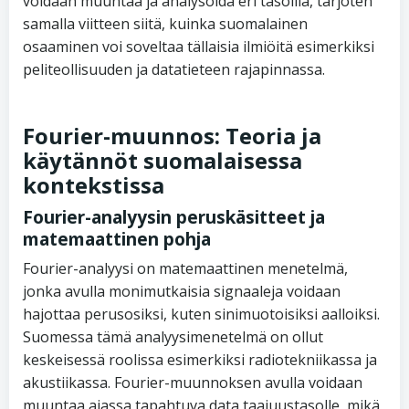
voidaan muuntaa ja analysoida eri tasoilla, tarjoten
samalla viitteen siitä, kuinka suomalainen
osaaminen voi soveltaa tällaisia ilmiöitä esimerkiksi
peliteollisuuden ja datatieteen rajapinnassa.
Fourier-muunnos: Teoria ja
käytännöt suomalaisessa
kontekstissa
Fourier-analyysin peruskäsitteet ja
matemaattinen pohja
Fourier-analyysi on matemaattinen menetelmä,
jonka avulla monimutkaisia signaaleja voidaan
hajottaa perusosiksi, kuten sinimuotoisiksi aalloiksi.
Suomessa tämä analyysimenetelmä on ollut
keskeisessä roolissa esimerkiksi radiotekniikassa ja
akustiikassa. Fourier-muunnoksen avulla voidaan
muuntaa ajassa tapahtuva data taajuustasolle, mikä