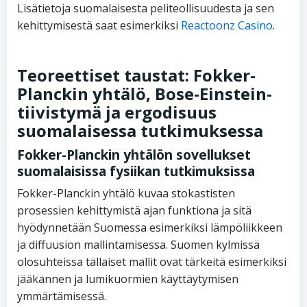
Lisätietoja suomalaisesta peliteollisuudesta ja sen
kehittymisestä saat esimerkiksi
Reactoonz Casino
.
Teoreettiset taustat: Fokker-
Planckin yhtälö, Bose-Einstein-
tiivistymä ja ergodisuus
suomalaisessa tutkimuksessa
Fokker-Planckin yhtälön sovellukset
suomalaisissa fysiikan tutkimuksissa
Fokker-Planckin yhtälö kuvaa stokastisten
prosessien kehittymistä ajan funktiona ja sitä
hyödynnetään Suomessa esimerkiksi lämpöliikkeen
ja diffuusion mallintamisessa. Suomen kylmissä
olosuhteissa tällaiset mallit ovat tärkeitä esimerkiksi
jääkannen ja lumikuormien käyttäytymisen
ymmärtämisessä.