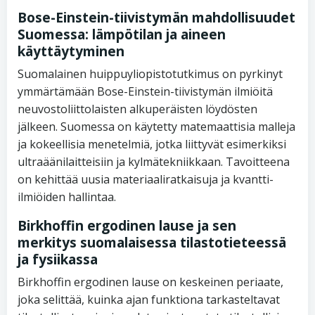
Bose-Einstein-tiivistymän mahdollisuudet
Suomessa: lämpötilan ja aineen
käyttäytyminen
Suomalainen huippuyliopistotutkimus on pyrkinyt
ymmärtämään Bose-Einstein-tiivistymän ilmiöitä
neuvostoliittolaisten alkuperäisten löydösten
jälkeen. Suomessa on käytetty matemaattisia malleja
ja kokeellisia menetelmiä, jotka liittyvät esimerkiksi
ultraäänilaitteisiin ja kylmätekniikkaan. Tavoitteena
on kehittää uusia materiaaliratkaisuja ja kvantti-
ilmiöiden hallintaa.
Birkhoffin ergodinen lause ja sen
merkitys suomalaisessa tilastotieteessä
ja fysiikassa
Birkhoffin ergodinen lause on keskeinen periaate,
joka selittää, kuinka ajan funktiona tarkasteltavat