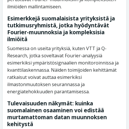
ilmiöiden mallintamiseen.
Esimerkkejä suomalaisista yrityksistä ja
tutkimusryhmistä, jotka hyödyntävät
Fourier-muunnoksia ja kompleksisia
ilmiöitä
Suomessa on useita yrityksiä, kuten VTT ja Q-
Research, jotka soveltavat Fourier-analyysiä
esimerkiksi ympäristösignaalien monitoroinnissa ja
kvanttilaskennassa. Näiden toimijoiden kehittämät
ratkaisut voivat auttaa esimerkiksi
ilmastonmuutoksen seurannassa ja
energiatehokkuuden parantamisessa.
Tulevaisuuden näkymät: kuinka
suomalainen osaaminen voi edistää
murtamattoman datan muunnoksen
kehitystä