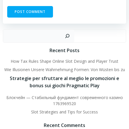
Sear
Recent Posts
How Tax Rules Shape Online Slot Design and Player Trust
Wie Illusionen Unsere Wahrnehmung Formen: Von Wüsten bis zu
Strategie per sfruttare al meglio le promozioni e
bonus sui giochi Pragmatic Play
Блокчейн — Стабильный фундамент современного казино
1763969520
Slot Strategies and Tips for Success
Recent Comments