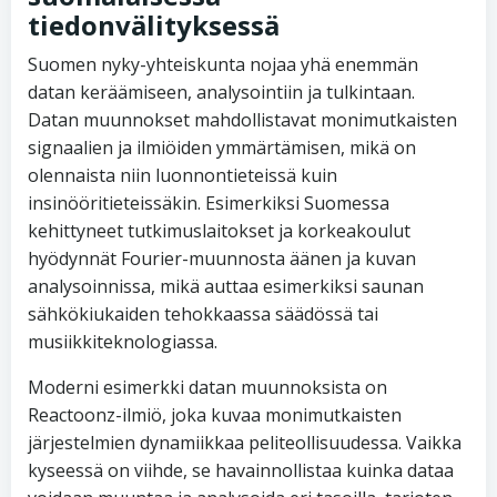
tiedonvälityksessä
Suomen nyky-yhteiskunta nojaa yhä enemmän
datan keräämiseen, analysointiin ja tulkintaan.
Datan muunnokset mahdollistavat monimutkaisten
signaalien ja ilmiöiden ymmärtämisen, mikä on
olennaista niin luonnontieteissä kuin
insinööritieteissäkin. Esimerkiksi Suomessa
kehittyneet tutkimuslaitokset ja korkeakoulut
hyödynnät Fourier-muunnosta äänen ja kuvan
analysoinnissa, mikä auttaa esimerkiksi saunan
sähkökiukaiden tehokkaassa säädössä tai
musiikkiteknologiassa.
Moderni esimerkki datan muunnoksista on
Reactoonz-ilmiö, joka kuvaa monimutkaisten
järjestelmien dynamiikkaa peliteollisuudessa. Vaikka
kyseessä on viihde, se havainnollistaa kuinka dataa