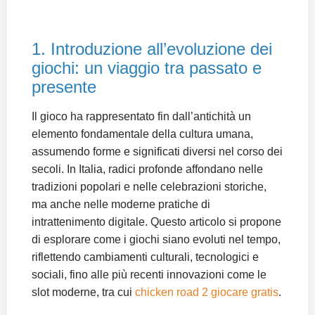
1. Introduzione all’evoluzione dei
giochi: un viaggio tra passato e
presente
Il gioco ha rappresentato fin dall’antichità un
elemento fondamentale della cultura umana,
assumendo forme e significati diversi nel corso dei
secoli. In Italia, radici profonde affondano nelle
tradizioni popolari e nelle celebrazioni storiche,
ma anche nelle moderne pratiche di
intrattenimento digitale. Questo articolo si propone
di esplorare come i giochi siano evoluti nel tempo,
riflettendo cambiamenti culturali, tecnologici e
sociali, fino alle più recenti innovazioni come le
slot moderne, tra cui
chicken road 2 giocare gratis
.