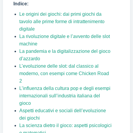
Indice:
Le origini dei giochi: dai primi giochi da
tavolo alle prime forme di intrattenimento
digitale
La rivoluzione digitale e l’avvento delle slot
machine
La pandemia e la digitalizzazione del gioco
d’azzardo
L’evoluzione delle slot: dal classico al
moderno, con esempi come Chicken Road
2
L’influenza della cultura pop e degli esempi
internazionali sull’industria italiana del
gioco
Aspetti educativi e sociali dell’evoluzione
dei giochi
La scienza dietro il gioco: aspetti psicologici
e matematici