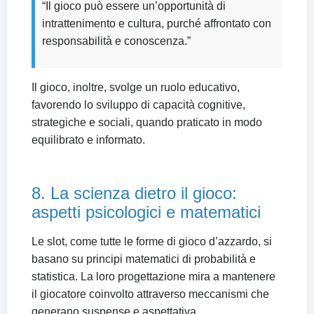
“Il gioco può essere un’opportunità di
intrattenimento e cultura, purché affrontato con
responsabilità e conoscenza.”
Il gioco, inoltre, svolge un ruolo educativo,
favorendo lo sviluppo di capacità cognitive,
strategiche e sociali, quando praticato in modo
equilibrato e informato.
8. La scienza dietro il gioco:
aspetti psicologici e matematici
Le slot, come tutte le forme di gioco d’azzardo, si
basano su principi matematici di probabilità e
statistica. La loro progettazione mira a mantenere
il giocatore coinvolto attraverso meccanismi che
generano suspense e aspettativa.