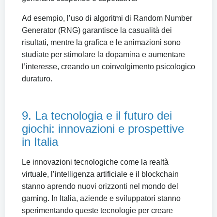
Ad esempio, l’uso di algoritmi di Random Number
Generator (RNG) garantisce la casualità dei
risultati, mentre la grafica e le animazioni sono
studiate per stimolare la dopamina e aumentare
l’interesse, creando un coinvolgimento psicologico
duraturo.
9. La tecnologia e il futuro dei
giochi: innovazioni e prospettive
in Italia
Le innovazioni tecnologiche come la realtà
virtuale, l’intelligenza artificiale e il blockchain
stanno aprendo nuovi orizzonti nel mondo del
gaming. In Italia, aziende e sviluppatori stanno
sperimentando queste tecnologie per creare