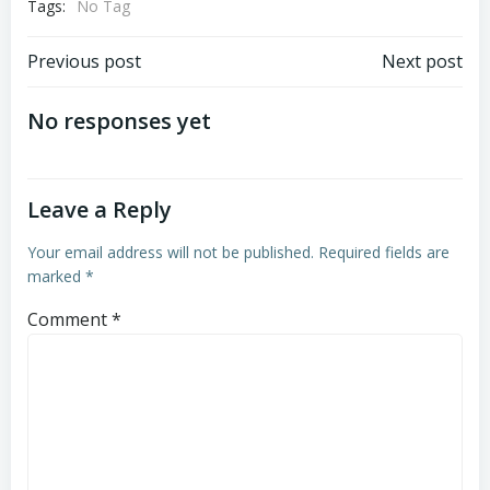
Tags:
No Tag
Post
Post
Previous post
Next post
navigation
navigation
No responses yet
Leave a Reply
Your email address will not be published.
Required fields are
marked
*
Comment
*