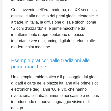
Con l’avvento dell’era moderna, nel XX secolo, si
assistette alla nascita dei primi giochi elettronici e
arcade. In Italia, la diffusione di sale giochi come
“Giochi d’azzardo” e le prime macchine da
intrattenimento rappresentarono un passo
importante verso il gaming digitale, preludio alle
moderne slot machine.
Esempio pratico: dalle tradizioni alle
prime macchine
Un esempio emblematico è il passaggio dai giochi
di dadi e carte nelle piazze italiane alle prime slot
elettroniche degli anni ’60 e ’70, che hanno
rivoluzionato l’intrattenimento nei casinò e nei bar,
introducendo un nuovo linguaggio visivo e di
design.