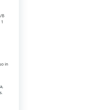
A/B
 1
so in
a,
s.