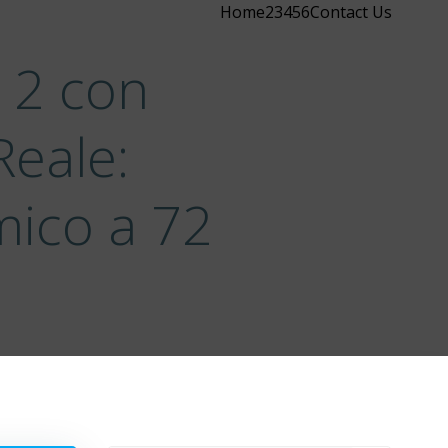
Home
2
3
4
5
6
Contact Us
r 2 con
eale:
mico a 72