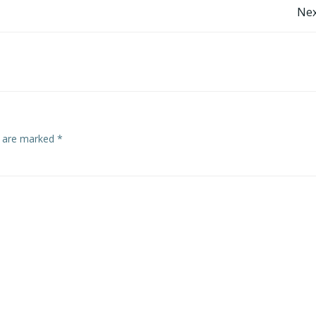
Post
Nex
navigation
s are marked
*