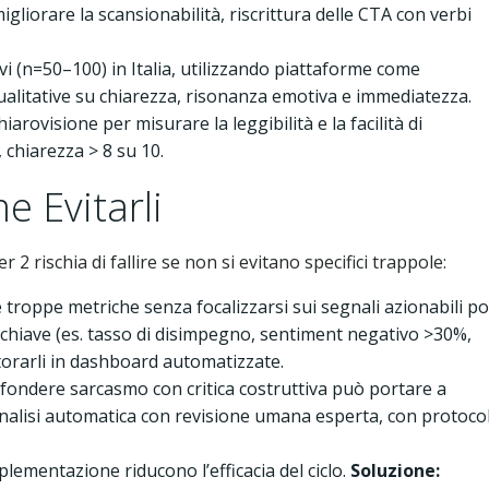
igliorare la scansionabilità, riscrittura delle CTA con verbi
i (n=50–100) in Italia, utilizzando piattaforme come
ualitative su chiarezza, risonanza emotiva e immediatezza.
iarovisione per misurare la leggibilità e la facilità di
, chiarezza > 8 su 10.
e Evitarli
 2 rischia di fallire se non si evitano specifici trappole:
 troppe metriche senza focalizzarsi sui segnali azionabili po
 chiave (es. tasso di disimpegno, sentiment negativo >30%,
itorarli in dashboard automatizzate.
ondere sarcasmo con critica costruttiva può portare a
alisi automatica con revisione umana esperta, con protoco
mplementazione riducono l’efficacia del ciclo.
Soluzione: