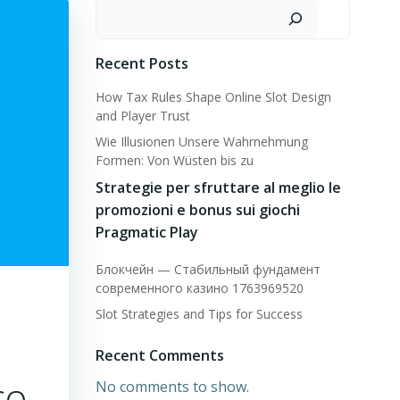
Search
Recent Posts
How Tax Rules Shape Online Slot Design
and Player Trust
Wie Illusionen Unsere Wahrnehmung
Formen: Von Wüsten bis zu
Strategie per sfruttare al meglio le
promozioni e bonus sui giochi
Pragmatic Play
Блокчейн — Стабильный фундамент
современного казино 1763969520
Slot Strategies and Tips for Success
Recent Comments
co
No comments to show.