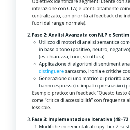
Obiettivo: identificare segmenti utente con 
interazione con CTA) e utenti altamente coinv
centralizzato, con priorità ai feedback che in
fuori dal range normale).
Fase 2: Analisi Avanzata con NLP e Senti
Utilizzo di motori di analisi semantica 
in base a tono (positivo, neutro, negativo),
(es. chiarezza, tono, struttura).
Applicazione di algoritmi di sentiment analy
distinguere
sarcasmo, ironia e critiche co
Generazione di una matrice di priorità bas
hanno espresso) e impatto persuasivo (p
Esempio pratico: un feedback “Questo testo 
come “critica di accessibilità” con frequenza 
lessicale.
Fase 3: Implementazione Iterativa (48–72 
Modifiche incrementali al copy Tier 2: sost