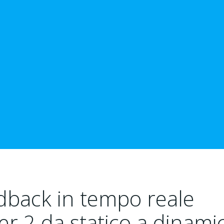
edback in tempo reale
ier 2 da statico a dinami