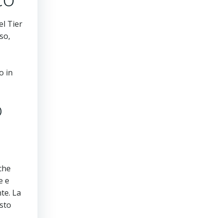
el Tier
so,
o in
o
 che
e e
te. La
esto