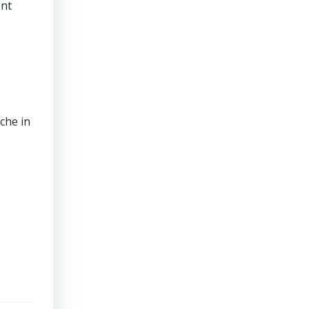
ent
iche in