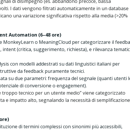
segnali di disimpegno (es. abbandono precoce, bassa
olti. I dati vengono filtrati automaticamente in un database
dicano una variazione significativa rispetto alla media (>20%
ment Automation (6–48 ore)
come MonkeyLearn o MeaningCloud per categorizzare il feedb
 intent (critica, suggerimento, richiesta), e rilevanza temati
sis con modelli addestrati su dati linguistici italiani per
struttive da feedback puramente tecnici.
ata su due parametri: frequenza del segnale (quanti utenti l
otenziale di conversione o engagement).
è troppo tecnico per un utente medio” viene categorizzato
alta e impatto alto, segnalando la necessità di semplificazione
ore)
ituzione di termini complessi con sinonimi più accessibili,