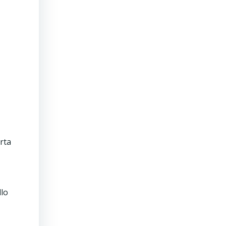
rta
llo