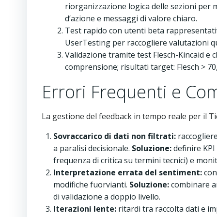
riorganizzazione logica delle sezioni per m
d’azione e messaggi di valore chiaro.
Test rapido con utenti beta rappresentativ
UserTesting per raccogliere valutazioni q
Validazione tramite test Flesch-Kincaid e ch
comprensione; risultati target: Flesch > 70
Errori Frequenti e Com
La gestione del feedback in tempo reale per il Tier
Sovraccarico di dati non filtrati:
raccogliere
a paralisi decisionale.
Soluzione:
definire KPI
frequenza di critica su termini tecnici) e mon
Interpretazione errata del sentiment:
conf
modifiche fuorvianti.
Soluzione:
combinare an
di validazione a doppio livello.
Iterazioni lente:
ritardi tra raccolta dati e i