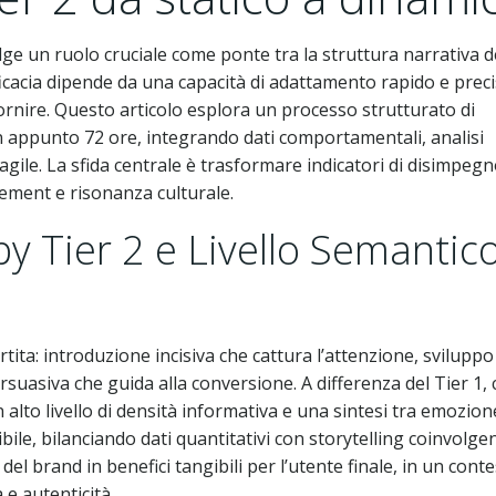
olge un ruolo cruciale come ponte tra la struttura narrativa d
fficacia dipende da una capacità di adattamento rapido e preci
ornire. Questo articolo esplora un processo strutturato di
n appunto 72 ore, integrando dati comportamentali, analisi
gile. La sfida centrale è trasformare indicatori di disimpegn
ement e risonanza culturale.
py Tier 2 e Livello Semantic
rtita: introduzione incisiva che cattura l’attenzione, sviluppo
rsuasiva che guida alla conversione. A differenza del Tier 1,
n alto livello di densità informativa e una sintesi tra emozion
bile, bilanciando dati quantitativi con storytelling coinvolgen
 del brand in benefici tangibili per l’utente finale, in un cont
 e autenticità.