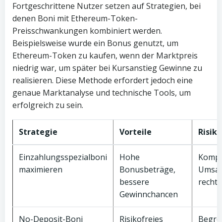
Fortgeschrittene Nutzer setzen auf Strategien, bei
denen Boni mit Ethereum-Token-
Preisschwankungen kombiniert werden.
Beispielsweise wurde ein Bonus genutzt, um
Ethereum-Token zu kaufen, wenn der Marktpreis
niedrig war, um später bei Kursanstieg Gewinne zu
realisieren. Diese Methode erfordert jedoch eine
genaue Marktanalyse und technische Tools, um
erfolgreich zu sein.
Strategie
Vorteile
Risik
Einzahlungsspezialboni
Hohe
Kompl
maximieren
Bonusbeträge,
Umsat
bessere
rechtl
Gewinnchancen
No-Deposit-Boni
Risikofreies
Begre