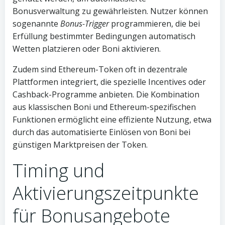
Bonusverwaltung zu gewährleisten. Nutzer können
sogenannte
Bonus-Trigger
programmieren, die bei
Erfüllung bestimmter Bedingungen automatisch
Wetten platzieren oder Boni aktivieren.
Zudem sind Ethereum-Token oft in dezentrale
Plattformen integriert, die spezielle Incentives oder
Cashback-Programme anbieten. Die Kombination
aus klassischen Boni und Ethereum-spezifischen
Funktionen ermöglicht eine effiziente Nutzung, etwa
durch das automatisierte Einlösen von Boni bei
günstigen Marktpreisen der Token.
Timing und
Aktivierungszeitpunkte
für Bonusangebote