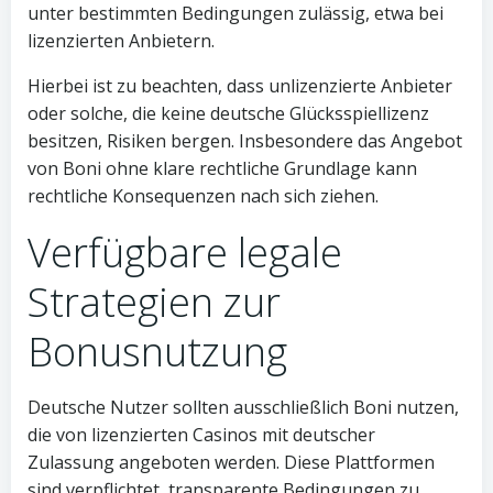
unter bestimmten Bedingungen zulässig, etwa bei
lizenzierten Anbietern.
Hierbei ist zu beachten, dass unlizenzierte Anbieter
oder solche, die keine deutsche Glücksspiellizenz
besitzen, Risiken bergen. Insbesondere das Angebot
von Boni ohne klare rechtliche Grundlage kann
rechtliche Konsequenzen nach sich ziehen.
Verfügbare legale
Strategien zur
Bonusnutzung
Deutsche Nutzer sollten ausschließlich Boni nutzen,
die von lizenzierten Casinos mit deutscher
Zulassung angeboten werden. Diese Plattformen
sind verpflichtet, transparente Bedingungen zu