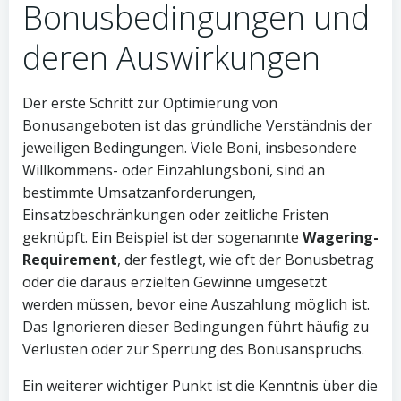
Bonusbedingungen und
deren Auswirkungen
Der erste Schritt zur Optimierung von
Bonusangeboten ist das gründliche Verständnis der
jeweiligen Bedingungen. Viele Boni, insbesondere
Willkommens- oder Einzahlungsboni, sind an
bestimmte Umsatzanforderungen,
Einsatzbeschränkungen oder zeitliche Fristen
geknüpft. Ein Beispiel ist der sogenannte
Wagering-
Requirement
, der festlegt, wie oft der Bonusbetrag
oder die daraus erzielten Gewinne umgesetzt
werden müssen, bevor eine Auszahlung möglich ist.
Das Ignorieren dieser Bedingungen führt häufig zu
Verlusten oder zur Sperrung des Bonusanspruchs.
Ein weiterer wichtiger Punkt ist die Kenntnis über die