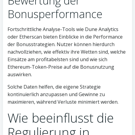
Bewertung der
Bonusperformance
Fortschrittliche Analyse-Tools wie Dune Analytics
oder Etherscan bieten Einblicke in die Performance
der Bonusstrategien. Nutzer können hierdurch
nachvollziehen, wie effektiv ihre Wetten sind, welche
Einsätze am profitabelsten sind und wie sich
Ethereum-Token-Preise auf die Bonusnutzung
auswirken.
Solche Daten helfen, die eigene Strategie
kontinuierlich anzupassen und Gewinne zu
maximieren, während Verluste minimiert werden.
Wie beeinflusst die
Regulierung in