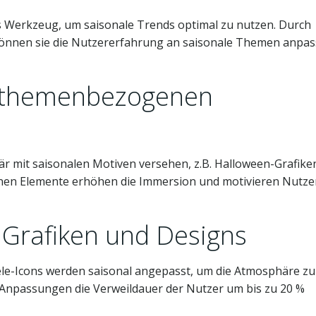
les Werkzeug, um saisonale Trends optimal zu nutzen. Durch
können sie die Nutzererfahrung an saisonale Themen anpa
 themenbezogenen
r mit saisonalen Motiven versehen, z.B. Halloween-Grafike
en Elemente erhöhen die Immersion und motivieren Nutze
r Grafiken und Designs
ele-Icons werden saisonal angepasst, um die Atmosphäre zu
e Anpassungen die Verweildauer der Nutzer um bis zu 20 %