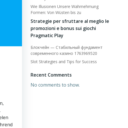
Wie Illusionen Unsere Wahrnehmung
Formen: Von Wüsten bis zu
Strategie per sfruttare al meglio le
promozioni e bonus sui giochi
Pragmatic Play
Блокчейн — Стабильный фундамент
современного казино 1763969520
Slot Strategies and Tips for Success
Recent Comments
No comments to show.
n,
.
elen
ährend