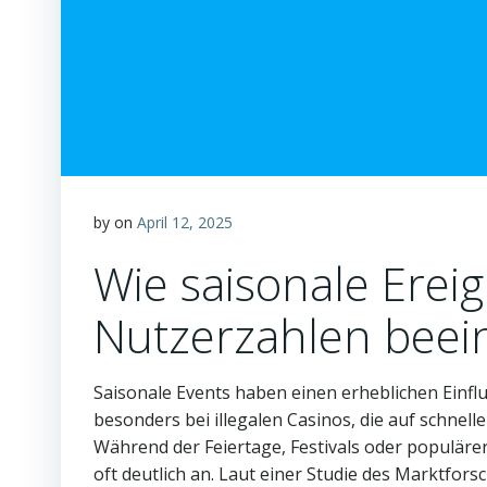
by
on
April 12, 2025
Wie saisonale Ereig
Nutzerzahlen beei
Saisonale Events haben einen erheblichen Einflu
besonders bei illegalen Casinos, die auf schnel
Während der Feiertage, Festivals oder populäre
oft deutlich an. Laut einer Studie des Marktfor