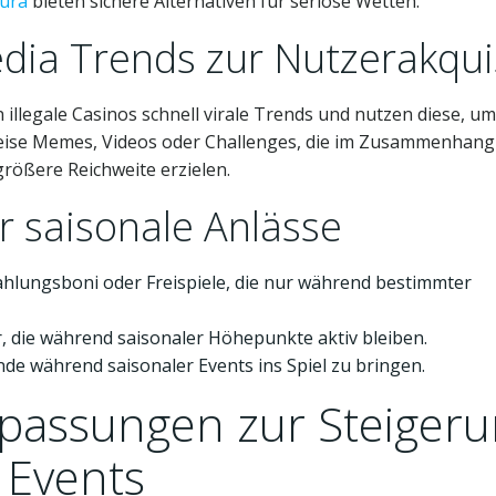
ura
bieten sichere Alternativen für seriöse Wetten.
dia Trends zur Nutzerakqui
llegale Casinos schnell virale Trends und nutzen diese, um
weise Memes, Videos oder Challenges, die im Zusammenhang
größere Reichweite erzielen.
r saisonale Anlässe
ahlungsboni oder Freispiele, die nur während bestimmter
 die während saisonaler Höhepunkte aktiv bleiben.
nde während saisonaler Events ins Spiel zu bringen.
passungen zur Steiger
i Events