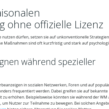
isonalen
 ohne offizielle Lizenz
le nutzen dürfen, setzen sie auf unkonventionelle Strategie
ese Maßnahmen sind oft kurzfristig und stark auf psycholog
nen während spezieller
Werbeanzeigen in sozialen Netzwerken, Foren und auf populä
nders frequentiert werden. Dabei greifen sie auf bekannte
it zu erhöhen. Beispielsweise könnten sie während der WM 
, um Nutzer zur Teilnahme zu bewegen. Bei solchen Angeb