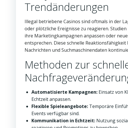
Trendänderungen
Illegal betriebene Casinos sind oftmals in der
oder plötzliche Ereignisse zu reagieren. Studien
ihre Marketingkampagnen anpassen oder neue S
entsprechen. Diese schnelle Reaktionsfähigkeit 
Nachrichten und Suchmaschinendaten kontinuie
Methoden zur schnell
Nachfrageveränderun
Automatisierte Kampagnen:
Einsatz von K
Echtzeit anpassen.
Flexible Spieleangebote:
Temporäre Einführ
Events verfügbar sind.
Kommunikation in Echtzeit:
Nutzung sozial
reagieren und Promotions zu bewerben.