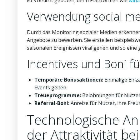
ist Vorsicht geboten, denn Plattformen wie
wina
Verwendung social me
Durch das Monitoring sozialer Medien erkennen i
Angebote zu bewerben. Sie erstellen beispiels
saisonalen Ereignissen viral gehen und so eine 
Incentives und Boni fü
Temporäre Bonusaktionen:
Einmalige Einz
Events gelten.
Treueprogramme:
Belohnungen für Nutzer,
Referral-Boni:
Anreize für Nutzer, ihre Freu
Technologische An
der Attraktivität be