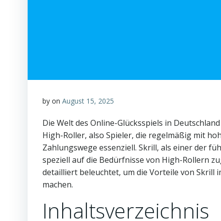
by
on
August 15, 2025
Die Welt des Online-Glücksspiels in Deutschland 
High-Roller, also Spieler, die regelmäßig mit ho
Zahlungswege essenziell. Skrill, als einer der fü
speziell auf die Bedürfnisse von High-Rollern z
detailliert beleuchtet, um die Vorteile von Skril
machen.
Inhaltsverzeichnis