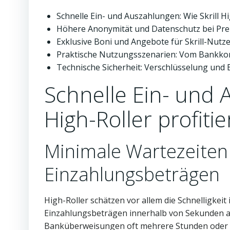
Schnelle Ein- und Auszahlungen: Wie Skrill Hi
Höhere Anonymität und Datenschutz bei Pr
Exklusive Boni und Angebote für Skrill-Nutze
Praktische Nutzungsszenarien: Vom Bankkon
Technische Sicherheit: Verschlüsselung und B
Schnelle Ein- und 
High-Roller profiti
Minimale Wartezeiten
Einzahlungsbeträgen
High-Roller schätzen vor allem die Schnelligkeit
Einzahlungsbeträgen innerhalb von Sekunden au
Banküberweisungen oft mehrere Stunden oder Ta