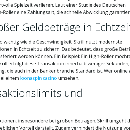
volle Spielzeit verlieren. Laut einer Studie des Deutschen
Roller eine Zahlungsart, die schnelle Abwicklung garantier
oßer Geldbeträge in Echtzei
 wichtig wie die Geschwindigkeit. Skrill nutzt modernste
onen in Echtzeit zu sichern. Das bedeutet, dass große Betr
ansferiert werden können. Ein Beispiel: Ein High-Roller möcht
Skrill erfolgt diese Transaktion innerhalb weniger Sekunden,
g, die auch in der Bankenbranche Standard ist. Wer online 
bei einem
loonaspin casino
umsehen.
aktionslimits und
ktionen, insbesondere bei großen Beträgen. Skrill umgeht d
blichen Vorteil darstellt. Zudem verhindert die Nutzung vo