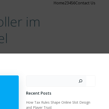
Home
2
3
4
5
6
Contact Us
oller im
el
Search
Recent Posts
How Tax Rules Shape Online Slot Design
and Player Trust