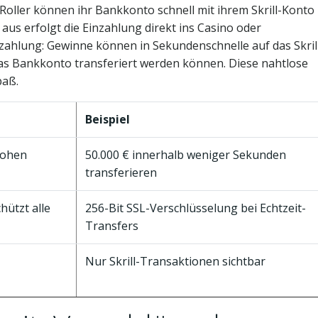
h-Roller können ihr Bankkonto schnell mit ihrem Skrill-Konto
aus erfolgt die Einzahlung direkt ins Casino oder
szahlung: Gewinne können in Sekundenschnelle auf das Skril
as Bankkonto transferiert werden können. Diese nahtlose
paß.
Beispiel
hohen
50.000 € innerhalb weniger Sekunden
transferieren
ützt alle
256-Bit SSL-Verschlüsselung bei Echtzeit-
Transfers
Nur Skrill-Transaktionen sichtbar