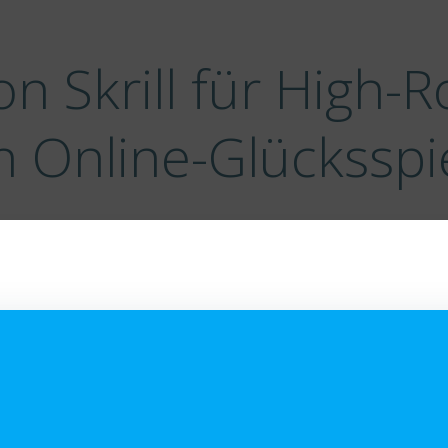
on Skrill für High-R
 Online-Glücksspi