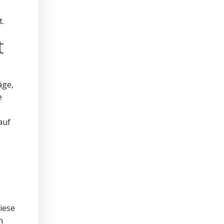
t.
t
äge,
e
auf
iese
n