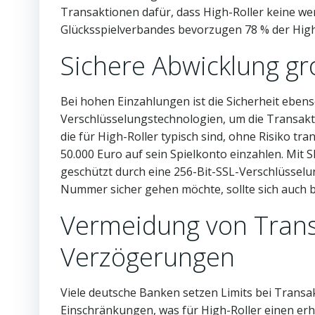
Transaktionen dafür, dass High-Roller keine wert
Glücksspielverbandes bevorzugen 78 % der High-
Sichere Abwicklung gr
Bei hohen Einzahlungen ist die Sicherheit ebenso
Verschlüsselungstechnologien, um die Transakti
die für High-Roller typisch sind, ohne Risiko tr
50.000 Euro auf sein Spielkonto einzahlen. Mit 
geschützt durch eine 256-Bit-SSL-Verschlüsselun
Nummer sicher gehen möchte, sollte sich auch 
Vermeidung von Trans
Verzögerungen
Viele deutsche Banken setzen Limits bei Transa
Einschränkungen, was für High-Roller einen erhe