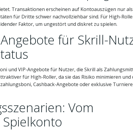
ll bietet. Transaktionen erscheinen auf Kontoauszügen nur als 
äten für Dritte schwer nachvollziehbar sind. Für High-Roller
eidender Faktor, um ungestört und diskret zu spielen.
Angebote für Skrill-Nut
tatus
oni und VIP-Angebote für Nutzer, die Skrill als Zahlungsmit
traktiver für High-Roller, da sie das Risiko minimieren und
inzahlungsboni, Cashback-Angebote oder exklusive Turniere,
gsszenarien: Vom
 Spielkonto