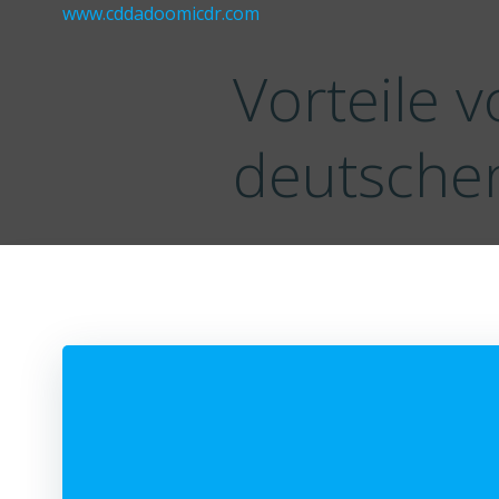
Skip
www.cddadoomicdr.com
to
content
Vorteile v
deutschen